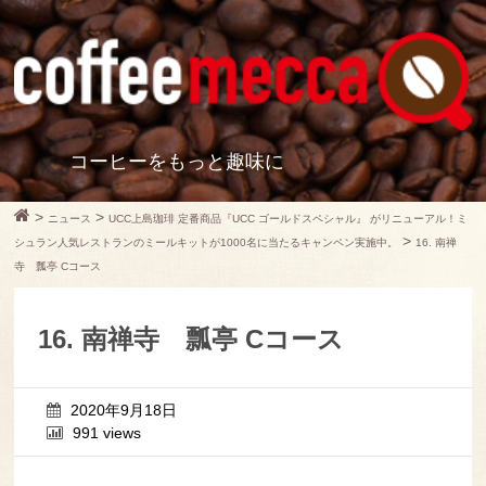
コーヒーをもっと趣味に
>
>
ニュース
UCC上島珈琲 定番商品『UCC ゴールドスペシャル』 がリニューアル！ミ
>
シュラン人気レストランのミールキットが1000名に当たるキャンペン実施中。
16. 南禅
寺 瓢亭 Cコース
16. 南禅寺 瓢亭 Cコース
2020年9月18日
991 views