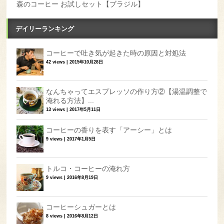
森のコーヒー お試しセット【ブラジル】
デイリーランキング
コーヒーで吐き気が起きた時の原因と対処法
42 views
|
2015年10月28日
なんちゃってエスプレッソの作り方②【湯温調整で
淹れる方法】...
13 views
|
2017年5月11日
コーヒーの香りを表す「アーシー」とは
9 views
|
2017年1月5日
トルコ・コーヒーの淹れ方
9 views
|
2016年8月19日
コーヒーシュガーとは
8 views
|
2016年8月12日