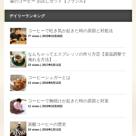
森のコーヒー お試しセット【ブラジル】
デイリーランキング
コーヒーで吐き気が起きた時の原因と対処法
77 views
|
2015年10月28日
なんちゃってエスプレッソの作り方②【湯温調整で
淹れる方法】...
23 views
|
2017年5月11日
コーヒーシュガーとは
13 views
|
2016年8月12日
コーヒーで胸焼けが起きた時の原因と対策
11 views
|
2015年10月28日
炭酸コーヒーの歴史
10 views
|
2016年1月11日