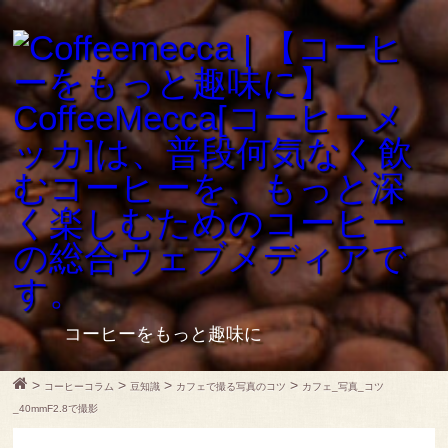
コーヒーをもっと趣味に
>
>
>
>
コーヒーコラム
豆知識
カフェで撮る写真のコツ
カフェ_写真_コツ
_40mmF2.8で撮影