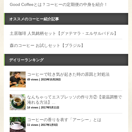
Good Coffeeとは？コーヒーの定期便の中身を紹介！
オススメのコーヒー紹介記事
土居珈琲 人気銘柄セット【グァテマラ・エルサルバドル】
森のコーヒー お試しセット【ブラジル】
デイリーランキング
コーヒーで吐き気が起きた時の原因と対処法
49 views
|
2015年10月28日
なんちゃってエスプレッソの作り方②【湯温調整で
淹れる方法】...
14 views
|
2017年5月11日
コーヒーの香りを表す「アーシー」とは
11 views
|
2017年1月5日