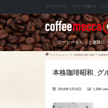
コーヒーコラム
コーヒーの淹れ方
コー
コーヒーをもっと趣味に
>
>
>
カフェレビュー
本格珈琲 昭和 池袋
本格珈琲
本格珈琲昭和_グ
2016年1月15日
1,585 vie