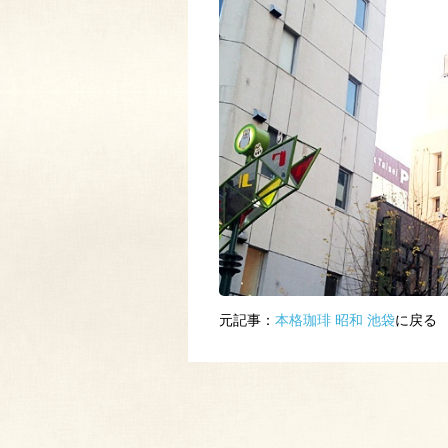
元記事：
本格珈琲 昭和 池袋
に戻る