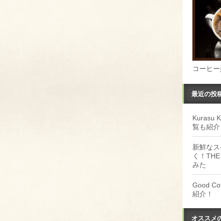
コーヒー
最近の投
Kuras
覧も紹介
新鮮なス
く！THE
みた
Good 
紹介！
オススメ