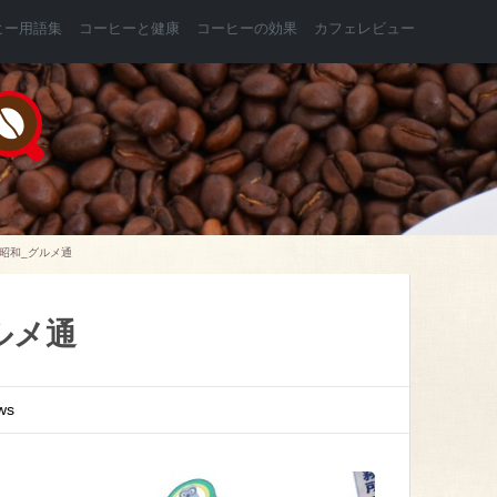
ヒー用語集
コーヒーと健康
コーヒーの効果
カフェレビュー
昭和_グルメ通
ルメ通
ws