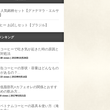
 人気銘柄セット【グァテマラ・エルサ
】
ヒー お試しセット【ブラジル】
ランキング
コーヒーで吐き気が起きた時の原因と
対処法
48 views
|
2015年10月28日
缶コーヒーの形状・容量はどんなもの
があるの？...
15 views
|
2015年9月14日
低脂肪乳×カフェオレの関係とおすす
めの飲み方...
8 views
|
2017年5月21日
ベトナムコーヒーの器具＆使い方（淹