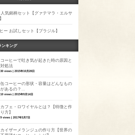
 人気銘柄セット【グァテマラ・エルサ
】
ヒー お試しセット【ブラジル】
ランキング
コーヒーで吐き気が起きた時の原因と
対処法
30 views
|
2015年10月28日
缶コーヒーの形状・容量はどんなもの
があるの？...
10 views
|
2015年9月14日
カフェ・ロワイヤルとは？【特徴と作
り方】
9 views
|
2017年3月7日
カイザーメランジュの作り方【世界の