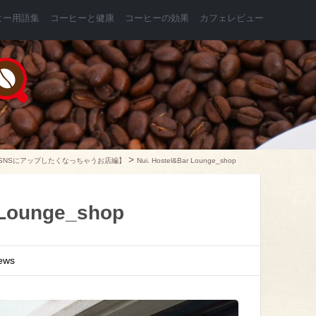
ヒー用語集
コーヒーと健康
コーヒーの効果
カフェレビュー
>
SNSにアップしたくなっちゃうお店編】
Nui. Hostel&Bar Lounge_shop
 Lounge_shop
iews