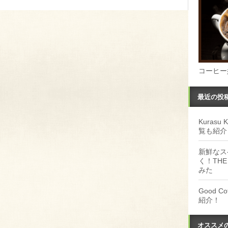
コーヒー
最近の投
Kuras
覧も紹介
新鮮なス
く！THE
みた
Good 
紹介！
オススメ