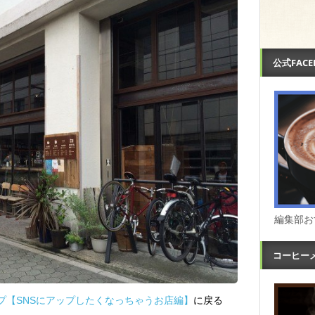
公式FAC
編集部お
コーヒー
プ【SNSにアップしたくなっちゃうお店編】
に戻る