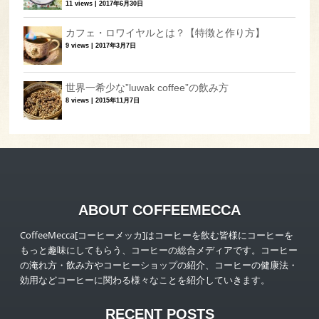
11 views
|
2017年6月30日
カフェ・ロワイヤルとは？【特徴と作り方】
9 views
|
2017年3月7日
世界一希少な”luwak coffee”の飲み方
8 views
|
2015年11月7日
ABOUT COFFEEMECCA
CoffeeMecca[コーヒーメッカ]はコーヒーを飲む皆様にコーヒーを
もっと趣味にしてもらう、コーヒーの総合メディアです。コーヒー
の淹れ方・飲み方やコーヒーショップの紹介、コーヒーの健康法・
効用などコーヒーに関わる様々なことを紹介していきます。
RECENT POSTS