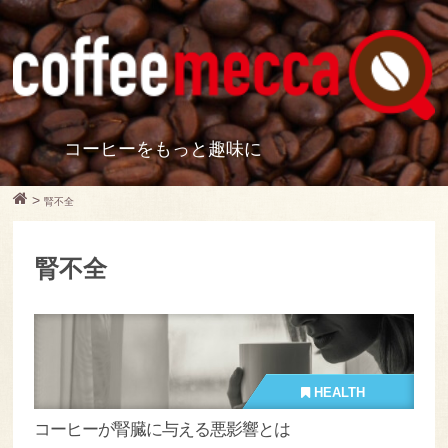
コーヒーをもっと趣味に
>
腎不全
腎不全
HEALTH
コーヒーが腎臓に与える悪影響とは