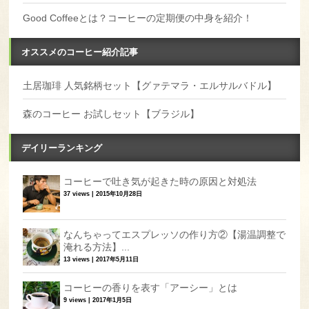
Good Coffeeとは？コーヒーの定期便の中身を紹介！
オススメのコーヒー紹介記事
土居珈琲 人気銘柄セット【グァテマラ・エルサルバドル】
森のコーヒー お試しセット【ブラジル】
デイリーランキング
コーヒーで吐き気が起きた時の原因と対処法
37 views
|
2015年10月28日
なんちゃってエスプレッソの作り方②【湯温調整で
淹れる方法】...
13 views
|
2017年5月11日
コーヒーの香りを表す「アーシー」とは
9 views
|
2017年1月5日