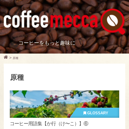
コーヒーをもっと趣味に
>
原種
原種
GLOSSARY
コーヒー用語集【か行（け〜こ）】⑥