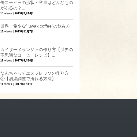
缶コーヒーの形状・容量はどんなもの
があるの？...
14 views
|
2015年9月14日
世界一希少な”luwak coffee”の飲み方
13 views
|
2015年11月7日
カイザーメランジュの作り方【世界の
不思議なコーヒーレシピ】...
11 views
|
2017年6月30日
なんちゃってエスプレッソの作り方
②【湯温調整で淹れる方法】...
11 views
|
2017年5月11日