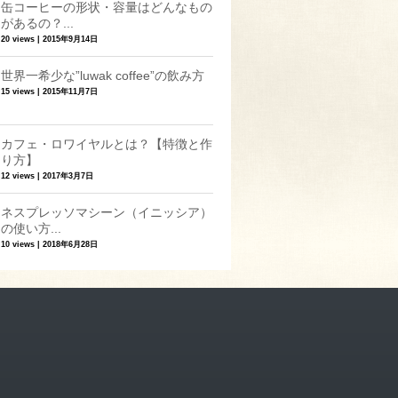
缶コーヒーの形状・容量はどんなもの
があるの？...
20 views
|
2015年9月14日
世界一希少な”luwak coffee”の飲み方
15 views
|
2015年11月7日
カフェ・ロワイヤルとは？【特徴と作
り方】
12 views
|
2017年3月7日
ネスプレッソマシーン（イニッシア）
の使い方...
10 views
|
2018年6月28日