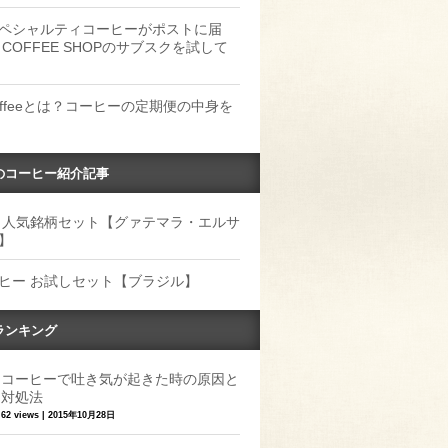
ペシャルティコーヒーがポストに届
 COFFEE SHOPのサブスクを試して
Coffeeとは？コーヒーの定期便の中身を
のコーヒー紹介記事
 人気銘柄セット【グァテマラ・エルサ
】
ヒー お試しセット【ブラジル】
ランキング
コーヒーで吐き気が起きた時の原因と
対処法
62 views
|
2015年10月28日