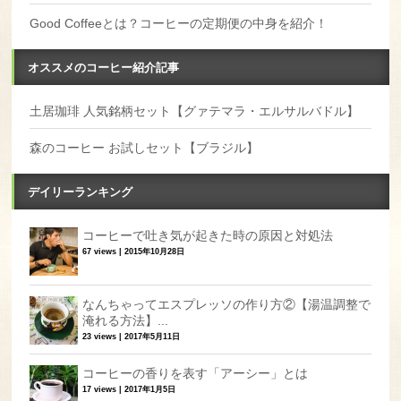
Good Coffeeとは？コーヒーの定期便の中身を紹介！
オススメのコーヒー紹介記事
土居珈琲 人気銘柄セット【グァテマラ・エルサルバドル】
森のコーヒー お試しセット【ブラジル】
デイリーランキング
コーヒーで吐き気が起きた時の原因と対処法
67 views
|
2015年10月28日
なんちゃってエスプレッソの作り方②【湯温調整で
淹れる方法】...
23 views
|
2017年5月11日
コーヒーの香りを表す「アーシー」とは
17 views
|
2017年1月5日