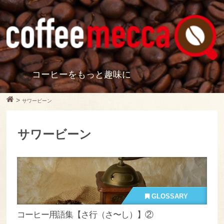
コーヒーをもっと趣味に
>
サワービーン
サワービーン
GLOSSARY
コーヒー用語集【さ行（さ〜し）】②