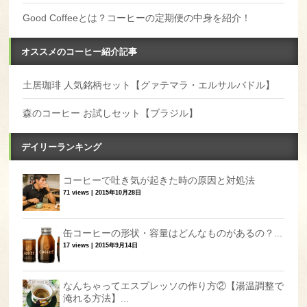
Good Coffeeとは？コーヒーの定期便の中身を紹介！
オススメのコーヒー紹介記事
土居珈琲 人気銘柄セット【グァテマラ・エルサルバドル】
森のコーヒー お試しセット【ブラジル】
デイリーランキング
コーヒーで吐き気が起きた時の原因と対処法
71 views
|
2015年10月28日
缶コーヒーの形状・容量はどんなものがあるの？...
17 views
|
2015年9月14日
なんちゃってエスプレッソの作り方②【湯温調整で
淹れる方法】...