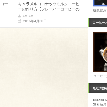
ツコー
キャラメルココナッツミルクコーヒ
ーの作り方【フレーバーコーヒーの
編集部お
レシピ】
AMIAMI
2016年4月30日
コーヒー
コーヒー
最近の投
Kuras
覧も紹介