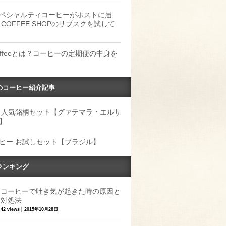
ペシャルティコーヒーがポストに届
 COFFEE SHOPのサブスクを試して
Coffeeとは？コーヒーの定期便の中身を
のコーヒー紹介記事
 人気銘柄セット【グァテマラ・エルサ
】
ヒー お試しセット【ブラジル】
ランキング
コーヒーで吐き気が起きた時の原因と
対処法
42 views
|
2015年10月28日