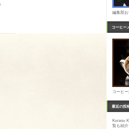
②
編集部お
コーヒー
コーヒー
最近の投
Kuras
覧も紹介