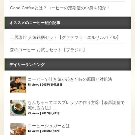
Good Coffeeとは？コーヒーの定期便の中身を紹介！
オススメのコーヒー紹介記事
土居珈琲 人気銘柄セット【グァテマラ・エルサルバドル】
森のコーヒー お試しセット【ブラジル】
デイリーランキング
コーヒーで吐き気が起きた時の原因と対処法
78 views
|
2015年10月28日
なんちゃってエスプレッソの作り方②【湯温調整で
淹れる方法】...
23 views
|
2017年5月11日
コーヒーシュガーとは
13 views
|
2016年8月12日