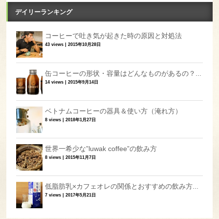
デイリーランキング
コーヒーで吐き気が起きた時の原因と対処法
43 views
|
2015年10月28日
缶コーヒーの形状・容量はどんなものがあるの？...
14 views
|
2015年9月14日
ベトナムコーヒーの器具＆使い方（淹れ方）
8 views
|
2018年1月27日
世界一希少な”luwak coffee”の飲み方
8 views
|
2015年11月7日
低脂肪乳×カフェオレの関係とおすすめの飲み方...
7 views
|
2017年5月21日