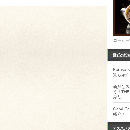
コーヒー
最近の投
Kuras
覧も紹介
新鮮なス
く！THE
みた
Good 
紹介！
オススメ