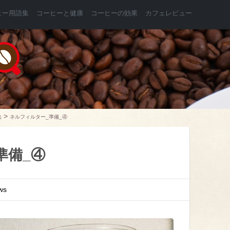
ヒー用語集
コーヒーと健康
コーヒーの効果
カフェレビュー
>
法
ネルフィルター_準備_④
準備_④
ws