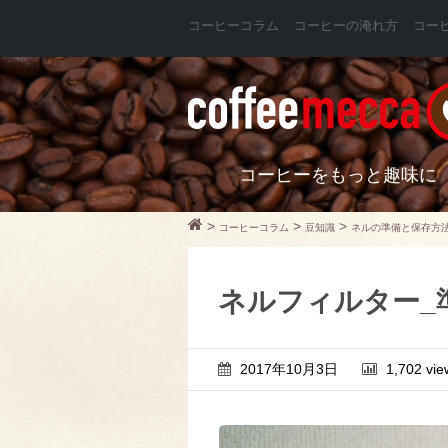
コーヒーコラム
コーヒーの淹れ方
コー
コーヒーをもっと趣味に
>
>
>
コーヒーコラム
豆知識
ネルの準備と保存方
ネルフィルター_
2017年10月3日
1,702 vie