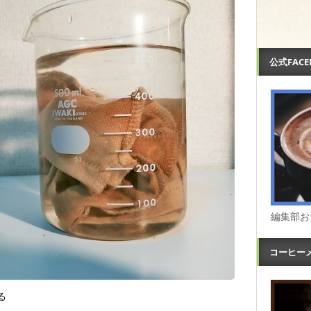
公式FAC
編集部お
コーヒー
る