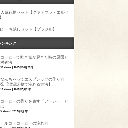
 人気銘柄セット【グァテマラ・エルサ
】
ヒー お試しセット【ブラジル】
ランキング
コーヒーで吐き気が起きた時の原因と
対処法
38 views
|
2015年10月28日
なんちゃってエスプレッソの作り方
②【湯温調整で淹れる方法】...
13 views
|
2017年5月11日
コーヒーの香りを表す「アーシー」と
は
9 views
|
2017年1月5日
トルコ・コーヒーの淹れ方