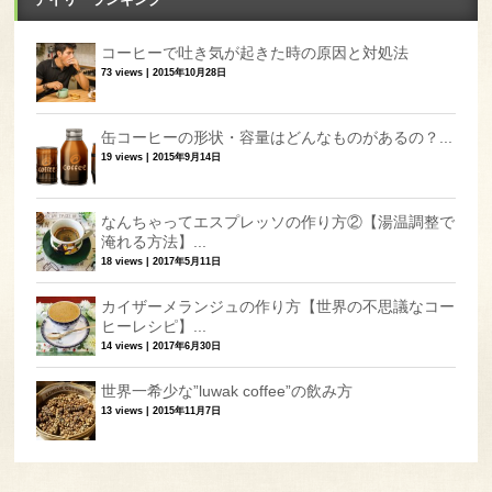
コーヒーで吐き気が起きた時の原因と対処法
73 views
|
2015年10月28日
缶コーヒーの形状・容量はどんなものがあるの？...
19 views
|
2015年9月14日
なんちゃってエスプレッソの作り方②【湯温調整で
淹れる方法】...
18 views
|
2017年5月11日
カイザーメランジュの作り方【世界の不思議なコー
ヒーレシピ】...
14 views
|
2017年6月30日
世界一希少な”luwak coffee”の飲み方
13 views
|
2015年11月7日