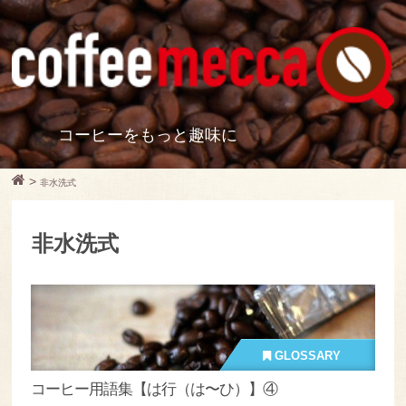
コーヒーをもっと趣味に
>
非水洗式
非水洗式
GLOSSARY
コーヒー用語集【は行（は〜ひ）】④