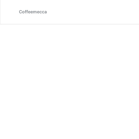
ー
ヒ
Coffeemecca
ー
を
使
っ
た
効
果
的
な
セ
ル
ラ
イ
ト
除
去
マ
ッ
サ
ー