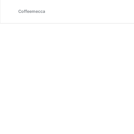
乳
黒
Coffeemecca
糖
ミ
ル
ク
コ
ー
ヒ
ー
の
作
り
方
【フ
レ
ー
バ
ー
コ
ー
ヒ