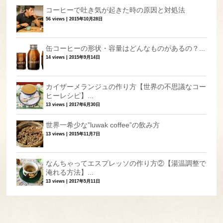
コーヒーで吐き気が起きた時の原因と対処法
56 views
|
2015年10月28日
缶コーヒーの形状・容量はどんなものがあるの？...
14 views
|
2015年9月14日
カイザーメランジュの作り方【世界の不思議なコー
ヒーレシピ】...
13 views
|
2017年6月30日
世界一希少な”luwak coffee”の飲み方
13 views
|
2015年11月7日
なんちゃってエスプレッソの作り方②【湯温調整で
淹れる方法】...
13 views
|
2017年5月11日