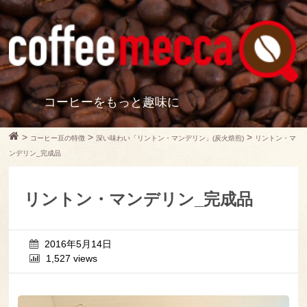
コーヒーをもっと趣味に
>
>
>
コーヒー豆の特徴
深い味わい「リントン・マンデリン」(炭火焙煎)
リントン・マ
ンデリン_完成品
リントン・マンデリン_完成品
2016年5月14日
1,527 views